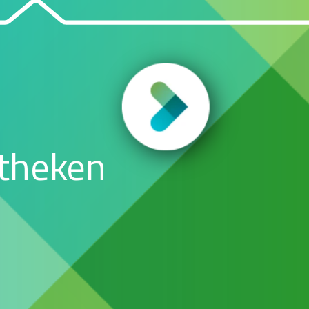
R
otheken