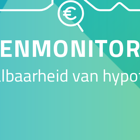
ENMONITO
aalbaarheid van hyp