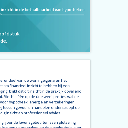
inzicht in de betaalbaarheid van hypotheken
dsdata
ndsdata
ndsdata
hoofdstuk
de.
erendeel van de woningeigenaren het
dt om financieel inzicht te hebben bij een
ing, blijkt dat dit inzicht in de praktijk opvallend
t. Slechts één op de drie weet precies wat de
 voor hypotheek, energie en verzekeringen.
g tussen gevoel en handelen onderstreept de
jdig inzicht en professioneel advies.
ingrijpende levensgebeurtenissen plotseling
ruk kunnen veroorzaken en de onzekerheid over