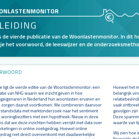
ONLASTENMONITOR
 onderzoeksgebieden en NHG-achterstan
LEIDING
er onderzoeksgebieden en NHG-achtersta
er onderzoeksgebieden en NHG-achtersta
is de vierde publicatie van de Woonlastenmonitor. In dit 
 je het voorwoord, de leeswijzer en de onderzoeksmetho
RWOORD
je ligt de vierde editie van de Woonlastenmonitor: een
Hoewel het m
catie van NHG waarin we inzicht geven in hoe
belangrijk vin
geigenaren in Nederland hun woonlasten ervaren en
relatiebeëindig
 zorgen daaruit voortkomen. We combineren daarvoor
vaak ontbreek
rstandsdata met marktonderzoek naar het sentiment
gevolgen zijn
 woningbezitters met een hypotheek. Nieuw in deze
Deze spannin
 is dat we deze inzichten hebben verrijkt met data over
waarde van ti
kkelingen in online zoekgedrag. Hoewel online
Wij zien hoe 
edrag niet direct overeenkomt met daadwerkelijke
financiële d