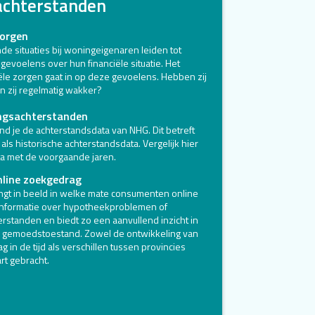
achterstanden
zorgen
de situaties bij woningeigenaren leiden tot
gevoelens over hun financiële situatie. Het
ële zorgen gaat in op deze gevoelens. Hebben zij
en zij regelmatig wakker?
ngsachterstanden
ind je de achterstandsdata van NHG. Dit betreft
als historische achterstandsdata. Vergelijk hier
ta met de voorgaande jaren.
nline zoekgedrag
ngt in beeld in welke mate consumenten online
informatie over hypotheekproblemen of
erstanden en biedt zo een aanvullend inzicht in
e gemoedstoestand. Zowel de ontwikkeling van
 in de tijd als verschillen tussen provincies
rt gebracht.