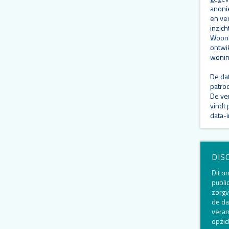
anoni
en ve
inzich
Woonl
ontwi
wonin
De dat
patroo
De ve
vindt
data-i
DIS
Dit o
publi
zorgv
de da
veran
opzic