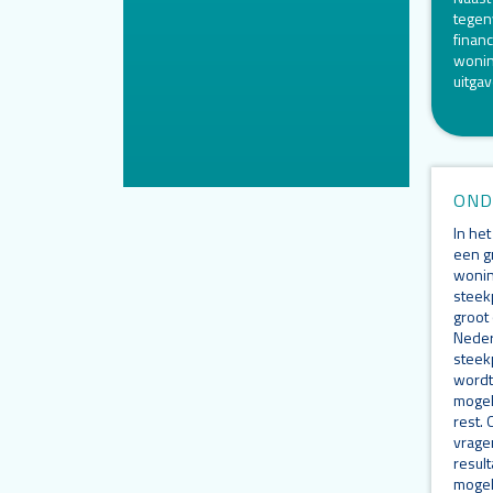
tegen
financ
wonin
uitga
OND
In he
een g
wonin
steek
groot
Neder
steekp
wordt 
mogel
rest.
vragen
resul
mogel