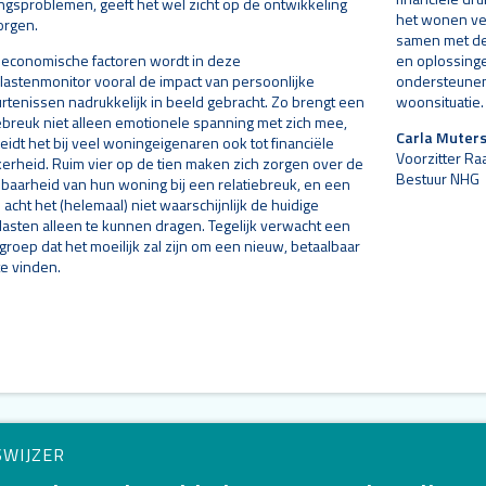
ingsproblemen, geeft het wel zicht op de ontwikkeling
het wonen ver
orgen.
samen met de
 economische factoren wordt in deze
en oplossing
astenmonitor vooral de impact van persoonlijke
ondersteunen
rtenissen nadrukkelijk in beeld gebracht. Zo brengt een
woonsituatie.
iebreuk niet alleen emotionele spanning met zich mee,
Carla Muter
eidt het bij veel woningeigenaren ook tot financiële
Voorzitter Ra
erheid. Ruim vier op de tien maken zich zorgen over de
Bestuur NHG
lbaarheid van hun woning bij een relatiebreuk, en een
acht het (helemaal) niet waarschijnlijk de huidige
asten alleen te kunnen dragen. Tegelijk verwacht een
groep dat het moeilijk zal zijn om een nieuw, betaalbaar
te vinden.
SWIJZER