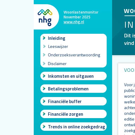
WO
Woonlastenmonitor
November 2025
Vier
IN
Vi
Vi
www.nhg.nl
Dit 
Inleiding
vind
Leeswijzer
Onderzoeksverantwoording
Disclaimer
VOO
Inkomsten en uitgaven
Voor 
Betalingsproblemen
publi
wonin
Financiële buffer
welke
achte
onder
Financiële zorgen
editie
ontwi
Trends in online zoekgedrag
zoekg