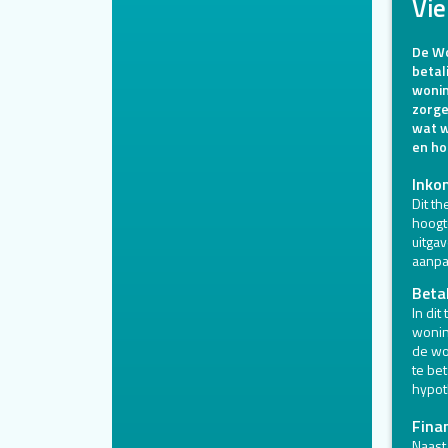
Vie
De Wo
betal
wonin
zorge
wat w
en ho
Inko
Dit t
hoogt
uitgav
aanpa
Beta
In di
wonin
de wo
te be
hypot
Finan
Naast