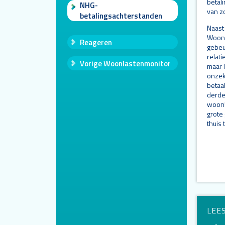
betal
NHG-
van z
betalingsachterstanden
Naast
Woonl
Reageren
gebeu
relat
Vorige Woonlastenmonitor
maar l
onzek
betaa
derde 
woonl
grote 
thuis 
LEE