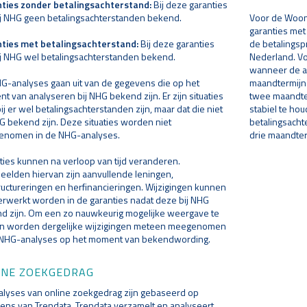
ties zonder betalingsachterstand:
Bij deze garanties
bij NHG geen betalingsachterstanden bekend.
Voor de Woon
garanties met 
ties met betalingsachterstand:
Bij deze garanties
de betalingsp
bij NHG wel betalingsachterstanden bekend.
Nederland. V
wanneer de ac
G-analyses gaan uit van de gegevens die op het
maandtermijnen
t van analyseren bij NHG bekend zijn. Er zijn situaties
twee maandter
j er wel betalingsachterstanden zijn, maar dat die niet
stabiel te ho
HG bekend zijn. Deze situaties worden niet
betalingsacht
nomen in de NHG-analyses.
drie maandter
ties kunnen na verloop van tijd veranderen.
eelden hiervan zijn aanvullende leningen,
ructureringen en herfinancieringen. Wijzigingen kunnen
erwerkt worden in de garanties nadat deze bij NHG
d zijn. Om een zo nauwkeurig mogelijke weergave te
n worden dergelijke wijzigingen meteen meegenomen
 NHG-analyses op het moment van bekendwording.
INE ZOEKGEDRAG
alyses van online zoekgedrag zijn gebaseerd op
ens van Trendata. Trendata verzamelt en analyseert