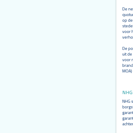
De ne
quotu
op de
stede
voor 
verho
De po
uit de
voor 
branc
MOA) 
NHG
NHG s
borgs
garan
garan
achte