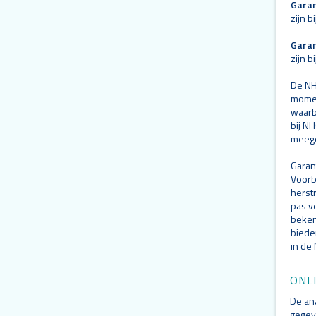
Garan
zijn 
Garan
zijn 
De NH
momen
waarbi
bij N
meege
Garan
Voorb
herst
pas v
beken
biede
in de
ONL
De an
gegev