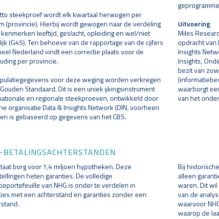
geprogrammee
tto steekproef wordt elk kwartaal herwogen per
m (provincie). Hierbij wordt gewogen naar de verdeling
Uitvoering
 kenmerken leeftijd, geslacht, opleiding en wel/niet
Miles Researc
lijk (G45). Ten behoeve van de rapportage van de cijfers
opdracht van 
heel Nederland vindt een correctie plaats voor de
Insights Netw
uding per provincie.
Insights, Onde
bezit van zow
pulatiegegevens voor deze weging worden verkregen
(informatiebev
 Gouden Standaard. Dit is een uniek ijkingsinstrument
waarborgt een
nationale en regionale steekproeven, ontwikkeld door
van het onde
he organisatie Data & Insights Network (DIN, voorheen
en is gebaseerd op gegevens van het CBS.
-BETALINGSACHTERSTANDEN
taat borg voor 1,4 miljoen hypotheken. Deze
Bij historisc
tellingen heten garanties. De volledige
alleen garant
tieportefeuille van NHG is onder te verdelen in
waren. Dit wi
ties met een achterstand en garanties zonder een
van de analys
rstand.
waarvoor NHG 
waarop de laa