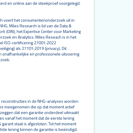
rd en online aan de steekproef voorgelegd.
h voert het consumentenonderzoek uit in
NHG. Miles Research is lid van de Data &
ork (DIN), het Expertise Center voor Marketing
rzoek en Analytics. Miles Reseach is in het
el ISO-certificering 27001:2022
eiliging) als 27701:2019 (privacy). Dit
 onafhankelijke en professionele uitvoering
rzoek.
he reconstructies in de NHG-analyses worden
ies meegenomen die op dat moment actief
l zeggen dat een garantie onderdeel uitmaakt
es vanaf het moment dat de eerste lening
garant staat is afgesloten. Tot het moment
tste lening binnen de garantie is beëindigd.