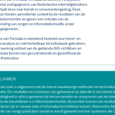
eme zoekgegevens van Nederlandse internetgebruikers
rtaalt deze naar trends in consumentengedrag. Deze
ten bieden aanvullende context bij de resultaten van de
astenmonitor en geven een indicatie van de
kkeling van zorgen en informatiebehoefte onder
geigenaren.
a van Trendata is uitsluitend bedoeld voor trend- en
nanalyse en niet herleidbaar tot individuele gebruikers.
rwerking voldoet aan de geldende AVG-richtlijnen en
 plaats binnen een gecontroleerde en gecertificeerde
nfrastructuur
CLAIMER
nderzoek is uitgevoerd met de meest nauwkeurige methoden en technieke
catie. De resultaten en conclusies zijn gebaseerd op data die is verzameld
uldigheid in acht is genomen bij het verzamelen en analyseren van de da
ta die beschikbaar is in Woonlastenmonitor. Bovendien kunnen de resulta
deren als er nieuwe data of informatie beschikbaar komen. Historische dat
hte van vorige publicaties omdat er wordt gewerkt met live-systemen die c