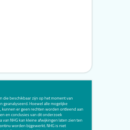
n die beschikbaar zijn op het moment van
 en geanalyseerd. Hoewel alle mogelijke
ta, kunnen er geen rechten worden ontleend aan
ten en conclusies van dit onderzoek
a van NHG kan kleine afwijkingen laten zien ten
ontinu worden bijgewerkt. NHG is niet