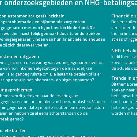
r onderzoeksgebieden en NHG-betalings
Financiële 
onlastenmonitor geeft inzicht in
ingsproblematiek en bijkomende zorgen van
De verschillen
geigenaren met een hypotheek in Nederland. De
verschillende 
n worden inzichtelijk gemaakt door te onderzoeken
thema financi
oningeigenaren vinden van hun financiële huishouden
stress of ligg
e zij zich daarover voelen.
NHG-betali
msten en uitgaven
In dit thema v
hema gaat in op de ervaring van woningeigenaren over de
zowel actuele 
e van hun inkomen afgezet tegen de maandelijkse
de actuele da
en. Is er genoeg ruimte om alle lasten te betalen of is er
Trends in o
ssing nodig in het inkomsten- en uitgavenpatroon?
Dit thema bre
lingsproblemen
zoeken naar 
t thema wordt gekeken naar de ervaring van
betalingsacht
geigenaren met het betalen van hun woonlasten. Vinden
hun financiël
ningeigenaren dat zij moeite hebben om de woonlasten
het zoekgedrag
talen en hebben zij al eens achterstanden op de
worden in kaa
heek gehad?
ciële buffer
 de inkomsten en uitgaven is de buffer om financiële