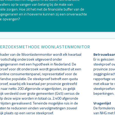
vallers op te vangen van belang bij de mate van
iële zorgen. Hoe zit het met de financiële buffer van de
geigenaren en in hoeverre kunnen zij een onverwachte
ve opvangen?
ERZOEKSMETHODE WOONLASTENMONITOR
t kader van de Woonlastenmonitor wordt elk kwartaal
Betrouwbaar
rootschalig onderzoek uitgevoerd onder
Er is gekozen
geigenaren met een hypotheek in Nederland. De
steekproef ov
proef voor dit onderzoek wordt geselecteerd uit een
provincie zov
 online consumentenpanel, representatief voor de
zeggingskracht
landse populatie. De steekproef betreft een quota
rapportage vo
roef, waarbij elk kwartaal per provincie gestreefd
met elkaar te v
naar netto 200 afgeronde vragenlijsten, zo gelijk
steekproefond
ijk verdeeld over grote gemeenten (G45) versus de
beperkingen.
 Op deze wijze worden in totaal ca. 2.400 afgeronde
lijsten gerealiseerd. Teneinde mogelijke ruis in de
Vragenlijst
taten te reduceren vinden vervolgmetingen zoveel
De formulerin
ijk plaats op een verse steekproef.
van NHG met M